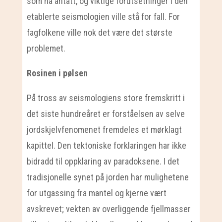
som nå antatt, og viktige forutsetninger i den
etablerte seismologien ville stå for fall. For
fagfolkene ville nok det være det største
problemet.
Rosinen i pølsen
På tross av seismologiens store fremskritt i
det siste hundreåret er forståelsen av selve
jordskjelvfenomenet fremdeles et mørklagt
kapittel. Den tektoniske forklaringen har ikke
bidradd til oppklaring av paradoksene. I det
tradisjonelle synet på jorden har mulighetene
for utgassing fra mantel og kjerne vært
avskrevet; vekten av overliggende fjellmasser