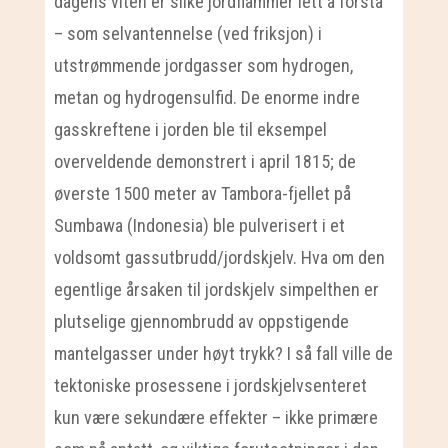
dagens viten er slike jordflammer lett å forstå
– som selvantennelse (ved friksjon) i
utstrømmende jordgasser som hydrogen,
metan og hydrogensulfid. De enorme indre
gasskreftene i jorden ble til eksempel
overveldende demonstrert i april 1815; de
øverste 1500 meter av Tambora-fjellet på
Sumbawa (Indonesia) ble pulverisert i et
voldsomt gassutbrudd/jordskjelv. Hva om den
egentlige årsaken til jordskjelv simpelthen er
plutselige gjennombrudd av oppstigende
mantelgasser under høyt trykk? I så fall ville de
tektoniske prosessene i jordskjelvsenteret
kun være sekundære effekter – ikke primære