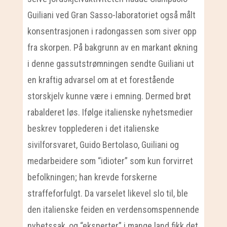
Guiliani ved Gran Sasso-laboratoriet også målt
konsentrasjonen i radongassen som siver opp
fra skorpen. På bakgrunn av en markant økning
i denne gassutstrømningen sendte Guiliani ut
en kraftig advarsel om at et forestående
storskjelv kunne være i emning. Dermed brøt
rabalderet løs. Ifølge italienske nyhetsmedier
beskrev topplederen i det italienske
sivilforsvaret, Guido Bertolaso, Guiliani og
medarbeidere som “idioter” som kun forvirret
befolkningen; han krevde forskerne
straffeforfulgt. Da varselet likevel slo til, ble
den italienske feiden en verdensomspennende
nyhetssak, og “eksperter” i mange land fikk det