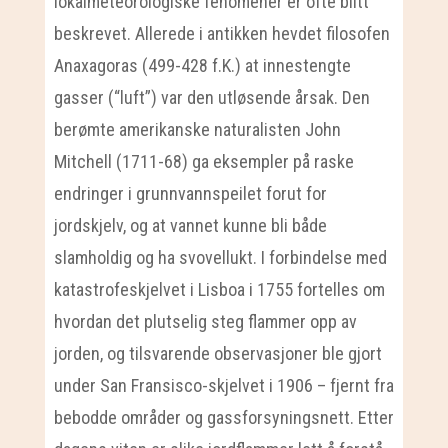
lokalmeteorologiske fenomener er ofte blitt
beskrevet. Allerede i antikken hevdet filosofen
Anaxagoras (499-428 f.K.) at innestengte
gasser (“luft”) var den utløsende årsak. Den
berømte amerikanske naturalisten John
Mitchell (1711-68) ga eksempler på raske
endringer i grunnvannspeilet forut for
jordskjelv, og at vannet kunne bli både
slamholdig og ha svovellukt. I forbindelse med
katastrofeskjelvet i Lisboa i 1755 fortelles om
hvordan det plutselig steg flammer opp av
jorden, og tilsvarende observasjoner ble gjort
under San Fransisco-skjelvet i 1906 – fjernt fra
bebodde områder og gassforsyningsnett. Etter