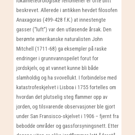
lokalmeteorologiske fenomener er ofte blitt
beskrevet. Allerede i antikken hevdet filosofen
Anaxagoras (499-428 f.K.) at innestengte
gasser (“luft”) var den utløsende årsak. Den
berømte amerikanske naturalisten John
Mitchell (1711-68) ga eksempler på raske
endringer i grunnvannspeilet forut for
jordskjelv, og at vannet kunne bli både
slamholdig og ha svovellukt. I forbindelse med
katastrofeskjelvet i Lisboa i 1755 fortelles om
hvordan det plutselig steg flammer opp av
jorden, og tilsvarende observasjoner ble gjort
under San Fransisco-skjelvet i 1906 – fjernt fra
bebodde områder og gassforsyningsnett. Etter