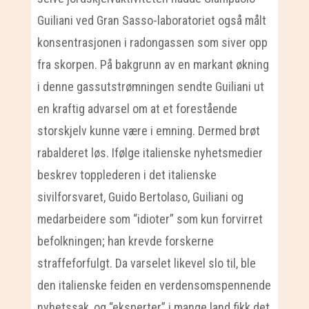
Guiliani ved Gran Sasso-laboratoriet også målt
konsentrasjonen i radongassen som siver opp
fra skorpen. På bakgrunn av en markant økning
i denne gassutstrømningen sendte Guiliani ut
en kraftig advarsel om at et forestående
storskjelv kunne være i emning. Dermed brøt
rabalderet løs. Ifølge italienske nyhetsmedier
beskrev topplederen i det italienske
sivilforsvaret, Guido Bertolaso, Guiliani og
medarbeidere som “idioter” som kun forvirret
befolkningen; han krevde forskerne
straffeforfulgt. Da varselet likevel slo til, ble
den italienske feiden en verdensomspennende
nyhetssak, og “eksperter” i mange land fikk det