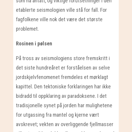
som nå antatt, og viktige forutsetninger i den
etablerte seismologien ville stå for fall. For
fagfolkene ville nok det være det største
problemet.
Rosinen i pølsen
På tross av seismologiens store fremskritt i
det siste hundreåret er forståelsen av selve
jordskjelvfenomenet fremdeles et mørklagt
kapittel. Den tektoniske forklaringen har ikke
bidradd til oppklaring av paradoksene. I det
tradisjonelle synet på jorden har mulighetene
for utgassing fra mantel og kjerne vært
avskrevet; vekten av overliggende fjellmasser