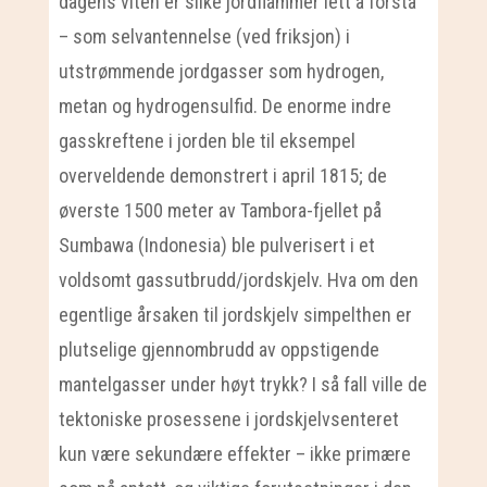
dagens viten er slike jordflammer lett å forstå
– som selvantennelse (ved friksjon) i
utstrømmende jordgasser som hydrogen,
metan og hydrogensulfid. De enorme indre
gasskreftene i jorden ble til eksempel
overveldende demonstrert i april 1815; de
øverste 1500 meter av Tambora-fjellet på
Sumbawa (Indonesia) ble pulverisert i et
voldsomt gassutbrudd/jordskjelv. Hva om den
egentlige årsaken til jordskjelv simpelthen er
plutselige gjennombrudd av oppstigende
mantelgasser under høyt trykk? I så fall ville de
tektoniske prosessene i jordskjelvsenteret
kun være sekundære effekter – ikke primære